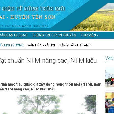
VĂN BẢN CHỈ ĐẠO
THÔNG TIN TUYÊN TRUYỀN
THƯ VIỆN
Ế - MÔI TRƯỜNG
VĂN HÓA - XÃ HỘI
SẢN XUẤT - HẠ TẦNG
VĂN 
đạt chuẩn NTM nâng cao, NTM kiểu
rình mục tiêu quốc gia xây dựng nông thôn mới (NTM), năm
huẩn NTM nâng cao, NTM kiểu mẫu.