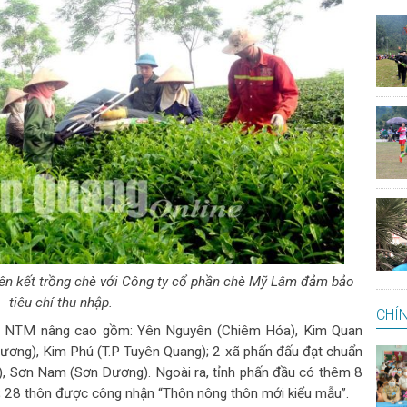
iên kết trồng chè với Công ty cổ phần chè Mỹ Lâm đảm bảo
tiêu chí thu nhập.
CHÍN
ẩn NTM nâng cao gồm: Yên Nguyên (Chiêm Hóa), Kim Quan
ương), Kim Phú (T.P Tuyên Quang); 2 xã phấn đấu đạt chuẩn
 Sơn Nam (Sơn Dương). Ngoài ra, tỉnh phấn đầu có thêm 8
; 28 thôn được công nhận “Thôn nông thôn mới kiểu mẫu”.